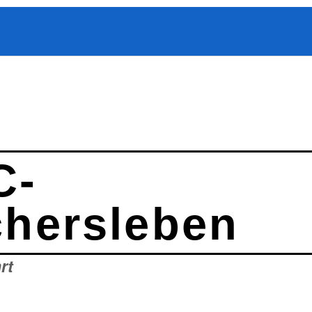
C-
hersleben
rt