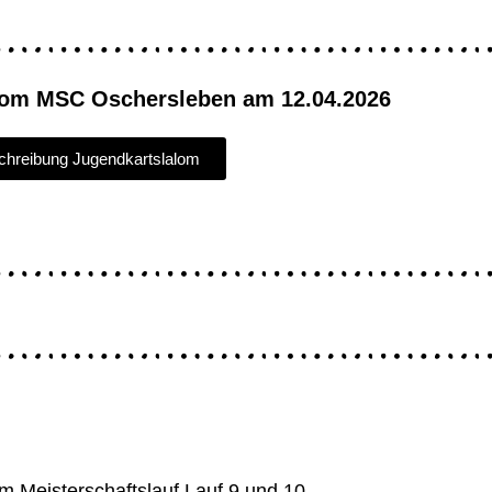
alom MSC Oschersleben am 12.04.2026
hreibung Jugendkartslalom
m Meisterschaftslauf Lauf 9 und 10