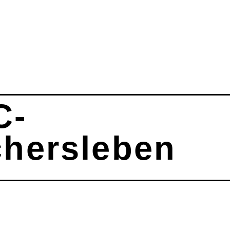
C-
hersleben