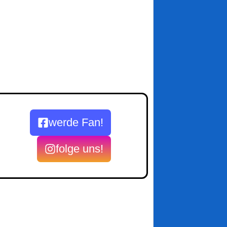
werde Fan!
folge uns!